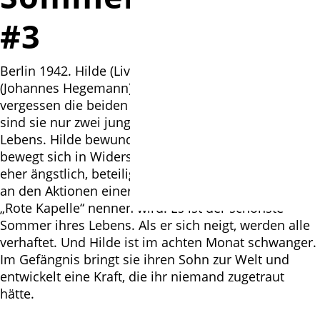
#3
Berlin 1942. Hilde (Liv Lisa Fries ) ist verliebt. In Hans
(Johannes Hegemann). In ihrer Leidenschaft
vergessen die beiden oft Krieg und Gefahr. Dann
sind sie nur zwei junge Menschen am Beginn ihres
Lebens. Hilde bewundert den Mut ihres Liebsten. Er
bewegt sich in Widerstandskreisen. Sie selbst ist
eher ängstlich, beteiligt sich aber immer beherzter
an den Aktionen einer Gruppe, die man später die
„Rote Kapelle“ nennen wird. Es ist der schönste
Sommer ihres Lebens. Als er sich neigt, werden alle
verhaftet. Und Hilde ist im achten Monat schwanger.
Im Gefängnis bringt sie ihren Sohn zur Welt und
entwickelt eine Kraft, die ihr niemand zugetraut
hätte.