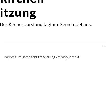
itzung
Der Kirchenvorstand tagt im Gemeindehaus.
Impressum
Datenschutzerklärung
Sitemap
Kontakt
Navigation
überspringen