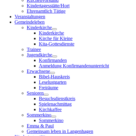
Kirchenvorstand
Kindertagesstätte/Hort
Ehrenamtlich Tätige
Veranstaltungen
Gemeindeleben
Kinderkirche
Kinderkirche
Kirche für Kleine
Kita-Gottesdienste
Trainee
Jugendkirche
Konfirmanden
Anmeldung Konfirmandenunterricht
Erwachsene
Bibel-Hauskreis
Leselustgarten
Freiräume
Senioren
Besuchsdienstkreis
Spielenachmittag
Kirchkaffee
Sommerkino
Sommerkino
Emma & Paul
Gemeinsam leben in Langenhagen