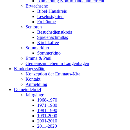
Anmeldung Konfirmandenunterricht
Erwachsene
Bibel-Hauskreis
Leselustgarten
Freiräume
Senioren
Besuchsdienstkreis
Spielenachmittag
Kirchkaffee
Sommerkino
Sommerkino
Emma & Paul
Gemeinsam leben in Langenhagen
Kindertagesstätte
Konzeption der Emmaus-Kita
Kontakt
Anmeldung
Gemeindebrief
Jahrgänge
1968-1970
1971-1980
1981-1990
1991-2000
2001-2010
2011-2020