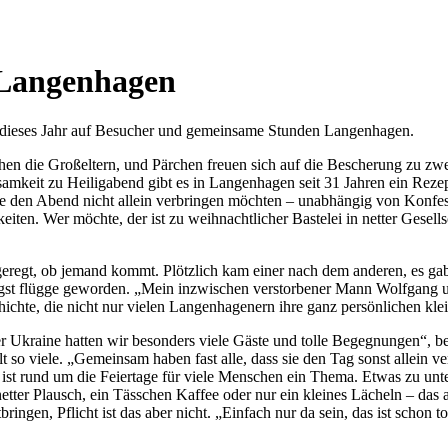
n Langenhagen
h dieses Jahr auf Besucher und gemeinsame Stunden Langenhagen.
en die Großeltern, und Pärchen freuen sich auf die Bescherung zu zwe
amkeit zu Heiligabend gibt es in Langenhagen seit 31 Jahren ein Reze
e den Abend nicht allein verbringen möchten – unabhängig von Konfe
iten. Wer möchte, der ist zu weihnachtlicher Bastelei in netter Gesell
eregt, ob jemand kommt. Plötzlich kam einer nach dem anderen, es gab 
ngst flügge geworden. „Mein inzwischen verstorbener Mann Wolfgang u
hichte, die nicht nur vielen Langenhagenern ihre ganz persönlichen kl
 Ukraine hatten wir besonders viele Gäste und tolle Begegnungen“, be
so viele. „Gemeinsam haben fast alle, dass sie den Tag sonst allein ve
 ist rund um die Feiertage für viele Menschen ein Thema. Etwas zu unte
er Plausch, ein Tässchen Kaffee oder nur ein kleines Lächeln – das al
ringen, Pflicht ist das aber nicht. „Einfach nur da sein, das ist schon 