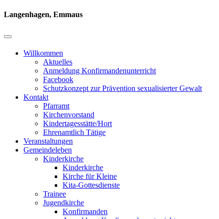
Langenhagen, Emmaus
Willkommen
Aktuelles
Anmeldung Konfirmandenunterricht
Facebook
Schutzkonzept zur Prävention sexualisierter Gewalt
Kontakt
Pfarramt
Kirchenvorstand
Kindertagesstätte/Hort
Ehrenamtlich Tätige
Veranstaltungen
Gemeindeleben
Kinderkirche
Kinderkirche
Kirche für Kleine
Kita-Gottesdienste
Trainee
Jugendkirche
Konfirmanden