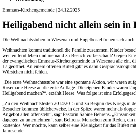
Emmaus-Kirchengemeinde | 24.12.2025
Heiligabend nicht allein sein i
Die Weihnachtsstuben in Wiesenau und Engelbostel freuen sich auc
Weihnachten kommt traditionell die Familie zusammen, Kinder besuch
weit entfernt leben und niemand zu Besuch vorbeischaut? Gegen Eins
der evangelischen Emmaus-Kirchengemeinde in Wiesenau alle ein, di
17 geöffnet. An einem offenen Büfett gibt es dann Gesprächsmöglichke
Würstchen nicht fehlen.
„Die erste Weihnachtsstube war eine spontane Aktion, wir waren aufg
Rosemarie Heese an die erste Auflage. Die eigenen Kinder waren lä
Heiligabend machen?“, erzählt Heese. Was folgte ist eine Erfolgsgesc
„Zu den Weihnachtsfesten 2014/2015 und zu Beginn des Kriegs in der
Besucher kommen üblicherweise, in der Spitze waren mehr als doppelt 
Angebot allen offensteht“, sagt Pastorin Sabine Behrens. „Einsamkeit
dagegen zu unternehmen“, sagt Behrens. Menschen zum Reden, ein nett
kostenlos. Wer möchte, kann selber eine Kleinigkeit für das Büfett mitb
Jahresende.