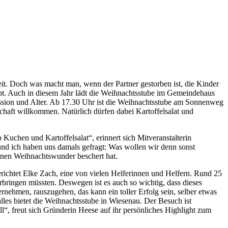
it. Doch was macht man, wenn der Partner gestorben ist, die Kinder
pt. Auch in diesem Jahr lädt die Weihnachtsstube im Gemeindehaus
ssion und Alter. Ab 17.30 Uhr ist die Weihnachtsstube am Sonnenweg
schaft willkommen. Natürlich dürfen dabei Kartoffelsalat und
Kuchen und Kartoffelsalat“, erinnert sich Mitveranstalterin
nd ich haben uns damals gefragt: Was wollen wir denn sonst
einen Weihnachtswunder beschert hat.
richtet Elke Zach, eine von vielen Helferinnen und Helfern. Rund 25
rbringen müssten. Deswegen ist es auch so wichtig, dass dieses
rnehmen, rauszugehen, das kann ein toller Erfolg sein, selber etwas
les bietet die Weihnachtsstube in Wiesenau. Der Besuch ist
toll“, freut sich Gründerin Heese auf ihr persönliches Highlight zum