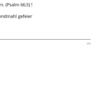
. (Psalm 66,5) So lautet der Wochenspruch für
endmahl gefeiert wird.