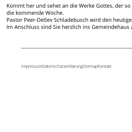
Kommt her und sehet an die Werke Gottes, der so
die kommende Woche.
Pastor Peer-Detlev Schladebusch wird den heutigen
Im Anschluss sind Sie herzlich ins Gemeindehaus 
Impressum
Datenschutzerklärung
Sitemap
Kontakt
Navigation
überspringen
agen