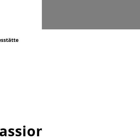
Suchen
sstätte
Gemeindebrief
Spenden
assionszeit