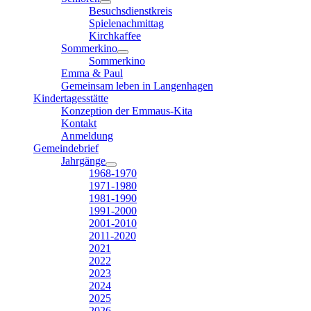
Besuchsdienstkreis
Spielenachmittag
Kirchkaffee
Sommerkino
Sommerkino
Emma & Paul
Gemeinsam leben in Langenhagen
Kindertagesstätte
Konzeption der Emmaus-Kita
Kontakt
Anmeldung
Gemeindebrief
Jahrgänge
1968-1970
1971-1980
1981-1990
1991-2000
2001-2010
2011-2020
2021
2022
2023
2024
2025
2026