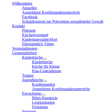
Willkommen
Aktuelles
Anmeldung Konfirmandenunterricht
Facebook
Schutzkonzept zur Prävention sexualisierter Gewalt
Kontakt
Pfarramt
Kirchenvorstand
Kindertagesstätte/Hort
Ehrenamtlich Tätige
Veranstaltungen
Gemeindeleben
Kinderkirche
Kinderkirche
Kirche für Kleine
Kita-Gottesdienste
Trainee
Jugendkirche
Konfirmanden
Anmeldung Konfirmandenunterricht
Erwachsene
Bibel-Hauskreis
Leselustgarten
Freiräume
Senioren