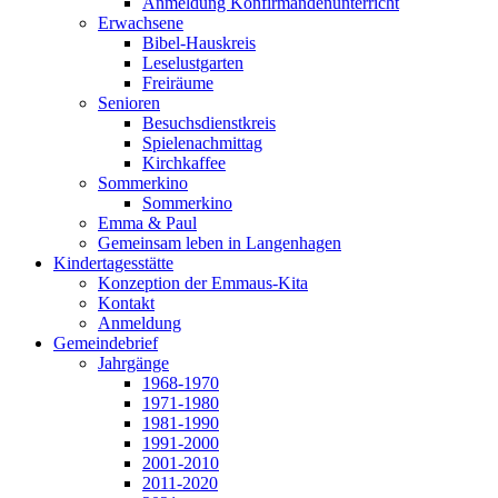
Anmeldung Konfirmandenunterricht
Erwachsene
Bibel-Hauskreis
Leselustgarten
Freiräume
Senioren
Besuchsdienstkreis
Spielenachmittag
Kirchkaffee
Sommerkino
Sommerkino
Emma & Paul
Gemeinsam leben in Langenhagen
Kindertagesstätte
Konzeption der Emmaus-Kita
Kontakt
Anmeldung
Gemeindebrief
Jahrgänge
1968-1970
1971-1980
1981-1990
1991-2000
2001-2010
2011-2020