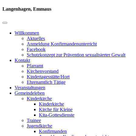
Langenhagen, Emmaus
Willkommen
Aktuelles
Anmeldung Konfirmandenunterricht
Facebook
Schutzkonzept zur Prävention sexualisierter Gewalt
Kontakt
Pfarramt
Kirchenvorstand
Kindertagesstätte/Hort
Ehrenamtlich Tätige
Veranstaltungen
Gemeindeleben
Kinderkirche
Kinderkirche
Kirche für Kleine
Kita-Gottesdienste
Trainee
Jugendkirche
Konfirmanden