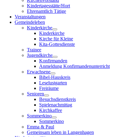
Kirchenvorstand
Kindertagesstätte/Hort
Ehrenamtlich Tätige
Veranstaltungen
Gemeindeleben
Kinderkirche
Kinderkirche
Kirche für Kleine
Kita-Gottesdienste
Trainee
Jugendkirche
Konfirmanden
Anmeldung Konfirmandenunterricht
Erwachsene
Bibel-Hauskreis
Leselustgarten
Freiräume
Senioren
Besuchsdienstkreis
Spielenachmittag
Kirchkaffee
Sommerkino
Sommerkino
Emma & Paul
Gemeinsam leben in Langenhagen