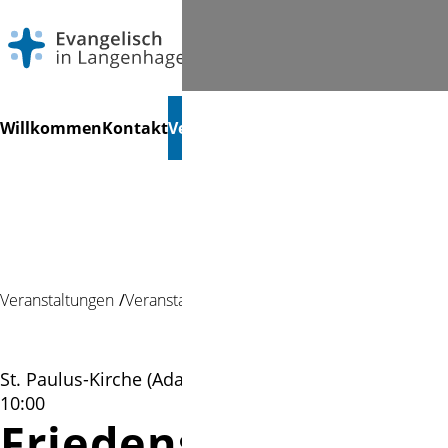
Navigation
Suchen
Willkommen
Kontakt
Veranstaltungen
Gemeindeleben
Ki
überspringen
Veranstaltungen
Veranstaltung
St. Paulus-Kirche (Ada-Lessing-Platz 7) | 19.11.2023
10:00
Friedensgottesdie