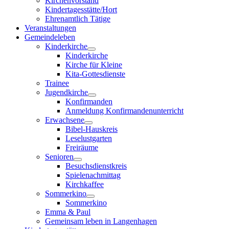
Kirchenvorstand
Kindertagesstätte/Hort
Ehrenamtlich Tätige
Veranstaltungen
Gemeindeleben
Kinderkirche
Kinderkirche
Kirche für Kleine
Kita-Gottesdienste
Trainee
Jugendkirche
Konfirmanden
Anmeldung Konfirmandenunterricht
Erwachsene
Bibel-Hauskreis
Leselustgarten
Freiräume
Senioren
Besuchsdienstkreis
Spielenachmittag
Kirchkaffee
Sommerkino
Sommerkino
Emma & Paul
Gemeinsam leben in Langenhagen