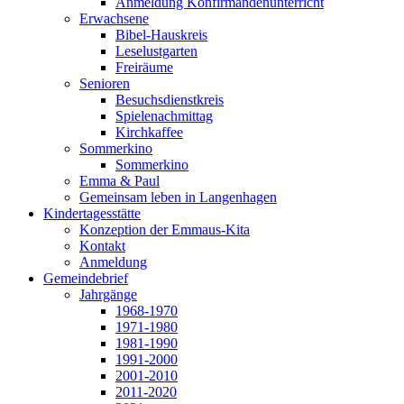
Anmeldung Konfirmandenunterricht
Erwachsene
Bibel-Hauskreis
Leselustgarten
Freiräume
Senioren
Besuchsdienstkreis
Spielenachmittag
Kirchkaffee
Sommerkino
Sommerkino
Emma & Paul
Gemeinsam leben in Langenhagen
Kindertagesstätte
Konzeption der Emmaus-Kita
Kontakt
Anmeldung
Gemeindebrief
Jahrgänge
1968-1970
1971-1980
1981-1990
1991-2000
2001-2010
2011-2020