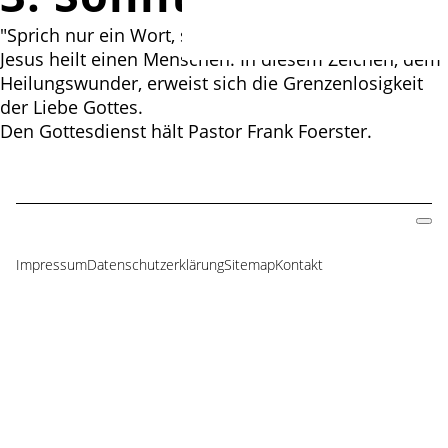
"Sprich nur ein Wort, so wird mein Knecht gesund“:
Jesus heilt einen Menschen. In diesem Zeichen, dem
Heilungswunder, erweist sich die Grenzenlosigkeit
der Liebe Gottes.
Den Gottesdienst hält Pastor Frank Foerster.
Impressum
Datenschutzerklärung
Sitemap
Kontakt
Navigation
überspringen