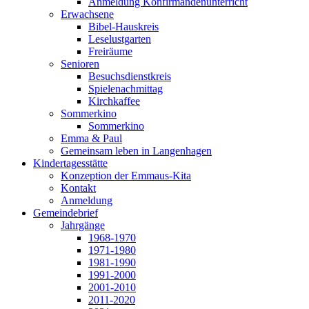
Anmeldung Konfirmandenunterricht
Erwachsene
Bibel-Hauskreis
Leselustgarten
Freiräume
Senioren
Besuchsdienstkreis
Spielenachmittag
Kirchkaffee
Sommerkino
Sommerkino
Emma & Paul
Gemeinsam leben in Langenhagen
Kindertagesstätte
Konzeption der Emmaus-Kita
Kontakt
Anmeldung
Gemeindebrief
Jahrgänge
1968-1970
1971-1980
1981-1990
1991-2000
2001-2010
2011-2020