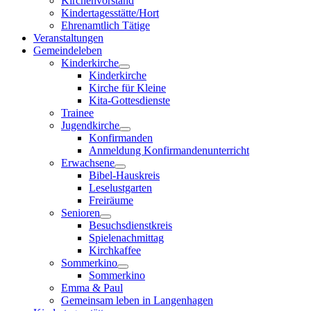
Kirchenvorstand
Kindertagesstätte/Hort
Ehrenamtlich Tätige
Veranstaltungen
Gemeindeleben
Kinderkirche
Kinderkirche
Kirche für Kleine
Kita-Gottesdienste
Trainee
Jugendkirche
Konfirmanden
Anmeldung Konfirmandenunterricht
Erwachsene
Bibel-Hauskreis
Leselustgarten
Freiräume
Senioren
Besuchsdienstkreis
Spielenachmittag
Kirchkaffee
Sommerkino
Sommerkino
Emma & Paul
Gemeinsam leben in Langenhagen