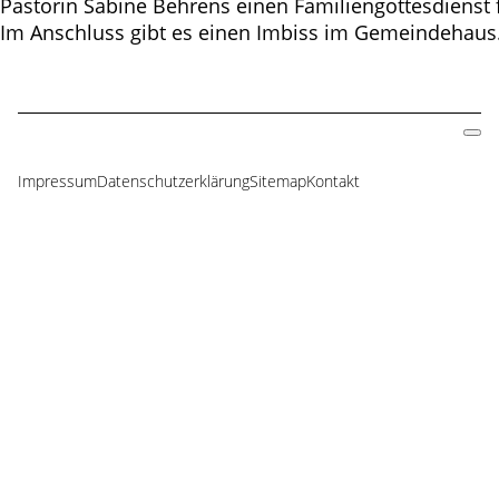
Pastorin Sabine Behrens einen Familiengottesdienst f
Im Anschluss gibt es einen Imbiss im Gemeindehaus
Impressum
Datenschutzerklärung
Sitemap
Kontakt
Navigation
überspringen