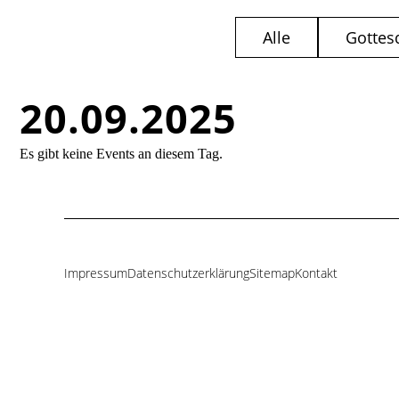
Alle
Gottes
20.09.2025
Es gibt keine Events an diesem Tag.
Impressum
Datenschutzerklärung
Sitemap
Kontakt
Navigation
überspringen
agen