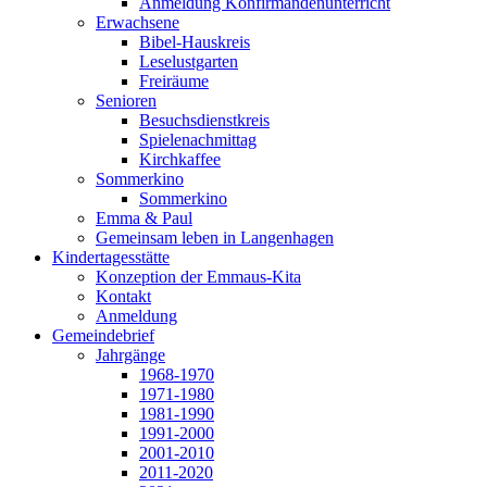
Anmeldung Konfirmandenunterricht
Erwachsene
Bibel-Hauskreis
Leselustgarten
Freiräume
Senioren
Besuchsdienstkreis
Spielenachmittag
Kirchkaffee
Sommerkino
Sommerkino
Emma & Paul
Gemeinsam leben in Langenhagen
Kindertagesstätte
Konzeption der Emmaus-Kita
Kontakt
Anmeldung
Gemeindebrief
Jahrgänge
1968-1970
1971-1980
1981-1990
1991-2000
2001-2010
2011-2020