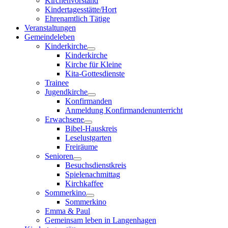
Kirchenvorstand
Kindertagesstätte/Hort
Ehrenamtlich Tätige
Veranstaltungen
Gemeindeleben
Kinderkirche
Kinderkirche
Kirche für Kleine
Kita-Gottesdienste
Trainee
Jugendkirche
Konfirmanden
Anmeldung Konfirmandenunterricht
Erwachsene
Bibel-Hauskreis
Leselustgarten
Freiräume
Senioren
Besuchsdienstkreis
Spielenachmittag
Kirchkaffee
Sommerkino
Sommerkino
Emma & Paul
Gemeinsam leben in Langenhagen